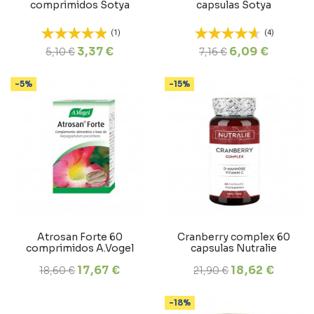
comprimidos Sotya
capsulas Sotya
(1)
(4)
3,37 €
6,09 €
5,10 €
7,16 €
-5%
-15%
Atrosan Forte 60
Cranberry complex 60
comprimidos A.Vogel
capsulas Nutralie
17,67 €
18,62 €
18,60 €
21,90 €
-18%