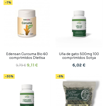
-7%
Edensan Curcuma Bio 60
Uña de gato 500mg 100
comprimidos Dietisa
comprimidos Sotya
9,11 €
6,02 €
9,79 €
-30%
-8%