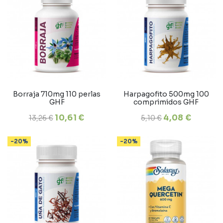
Borraja 710mg 110 perlas
Harpagofito 500mg 100
GHF
comprimidos GHF
10,61 €
4,08 €
13,26 €
5,10 €
-20%
-20%