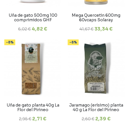
Uña de gato 500mg 100
Mega Quercetin 600mg
comprimidos GHF
60vcaps Solaray
4,82 €
33,34 €
6,02 €
41,67 €
-8%
-8%
Uña de gato planta 40g La
Jaramago (erísimo) planta
Flor del Pirineo
40 g La Flor del Pirineo
2,71 €
2,39 €
2,95 €
2,60 €