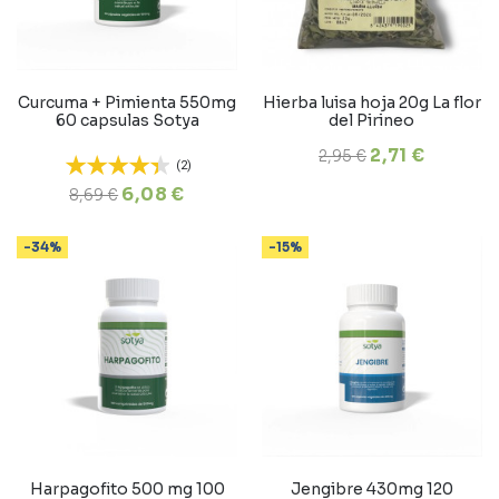
Curcuma + Pimienta 550mg
Hierba luisa hoja 20g La flor
60 capsulas Sotya
del Pirineo
2,71 €
2,95 €
(2)
6,08 €
8,69 €
-34%
-15%
Harpagofito 500 mg 100
Jengibre 430mg 120