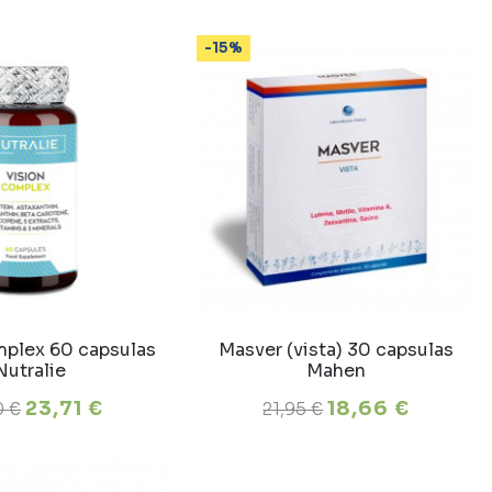
-15%
mplex 60 capsulas
Masver (vista) 30 capsulas
Nutralie
Mahen
23,71 €
18,66 €
0 €
21,95 €