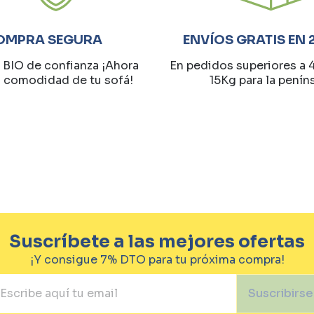
OMPRA SEGURA
ENVÍOS GRATIS EN 
 BIO de confianza ¡Ahora
En pedidos superiores a 
a comodidad de tu sofá!
15Kg para la penín
Suscríbete a las mejores ofertas
¡Y consigue 7% DTO para tu próxima compra!
Suscribirse