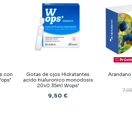
Próxim
s con
Gotas de ojos Hidratantes
Arandano
Wops’
acido hialuronico monodosis
20x0.35ml Wops’
7,0
9,50 €