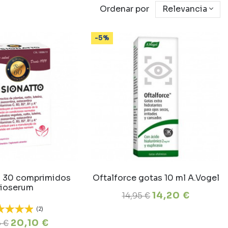
Ordenar por
Relevancia
-5%
o 30 comprimidos
Oftalforce gotas 10 ml A.Vogel
ioserum
14,20 €
14,95 €
(2)
20,10 €
5 €