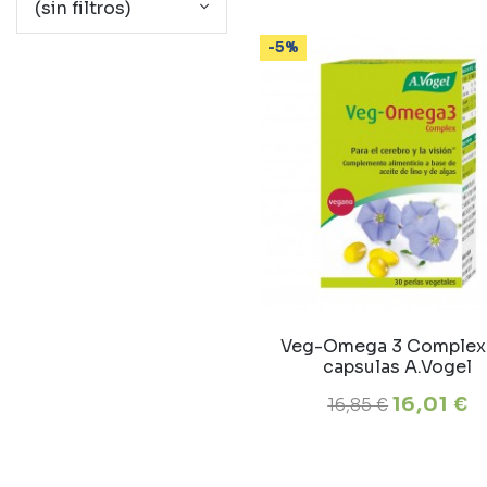
(sin filtros)
-5%
Veg-Omega 3 Complex
capsulas A.Vogel
16,01 €
16,85 €