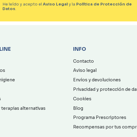
He leído y acepto el
Aviso Legal
y la
Política de Protección de
Datos
.
LINE
INFO
Contacto
os
Aviso legal
higiene
Envíos y devoluciones
Privacidad y protección de d
s
Cookies
 terapias alternativas
Blog
Programa Prescriptores
Recompensas por tus compr