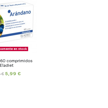
amente en stock
 60 comprimidos
Eladiet
5,99 €
5 €