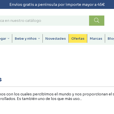
Envíos gratis a península por importe mayor a 45€
ogar
Bebe y niños
Novedades
Ofertas
Marcas
Blo
s
os con los cuales percibimos el mundo y nos proporcionan el sen
llados. Es también uno de los que más uso...