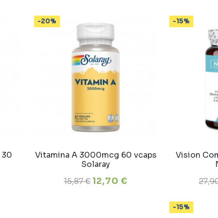
-20%
-15%
 30
Vitamina A 3000mcg 60 vcaps
Vision Co
Solaray
12,70 €
15,87 €
27,9
-15%