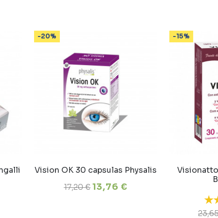
-20%
-15%
ngalli
Vision OK 30 capsulas Physalis
Visionatt
B
13,76 €
17,20 €
23,6