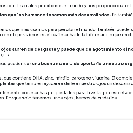
os con los cuales percibimos el mundo y nos proporcionan el se
tidos que los humanos tenemos más desarrollados.
Es también
órganos que más usamos para percibir el mundo, también puede se
en el que vivimos en el cual mucha de la información que recib
s ojos sufren de desgaste y puede que de agotamiento si no
ojos.
ios pueden ser
una buena manera de aportarle a nuestro org
s, que contiene DHA, zinc, mirtilo, caroteno y luteína. El com
plantas que también ayudará a darle a nuestro ojos un descanso 
 elemento con muchas propiedades para la vista, por eso el ace
ón. Porque solo tenemos unos ojos, hemos de cuidarlos.