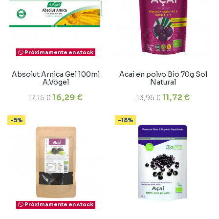
Próximamente en stock
Absolut Arnica Gel 100ml
Acai en polvo Bio 70g Sol
A.Vogel
Natural
16,29 €
11,72 €
17,15 €
13,95 €
-5%
-18%
Próximamente en stock