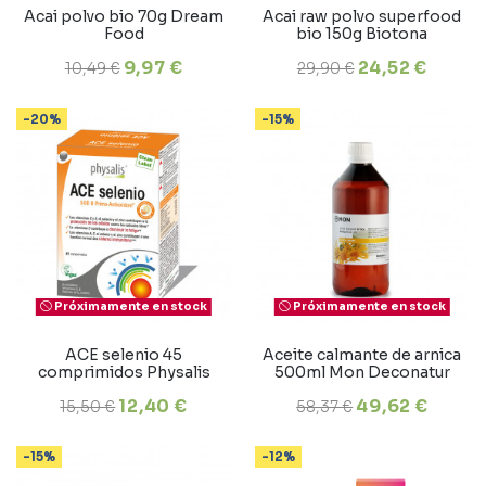
Acai polvo bio 70g Dream
Acai raw polvo superfood
Food
bio 150g Biotona
9,97 €
24,52 €
10,49 €
29,90 €
-20%
-15%
Próximamente en stock
Próximamente en stock
ACE selenio 45
Aceite calmante de arnica
comprimidos Physalis
500ml Mon Deconatur
12,40 €
49,62 €
15,50 €
58,37 €
-15%
-12%