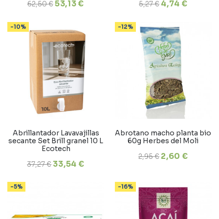
53,13 €
4,74 €
62,50 €
5,27 €
-10%
-12%
Abrillantador Lavavajillas
Abrotano macho planta bio
secante Set Brill granel 10 L
60g Herbes del Moli
Ecotech
2,60 €
2,95 €
33,54 €
37,27 €
-5%
-16%