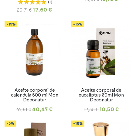
(1)
17,60 €
20,71 €
-15%
-15%
Aceite corporal de
Aceite corporal de
calendula 500 ml Mon
eucaliptus 60ml Mon
Deconatur
Deconatur
40,47 €
10,50 €
47,61 €
12,35 €
-5%
-18%