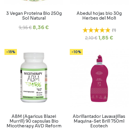
3 Vegan Proteina Bio 250g
Abedul hojas bio 30g
Sol Natural
Herbes del Moli
8,36 €
9,95 €
(1)
1,85 €
2,10 €
-15%
-10%
ABM (Agaricus Blazei
Abrillantador Lavavajillas
Murrill) 90 capsulas Bio
Maquina-Set Brill 750ml
Micotherapy AVD Reform
Ecotech