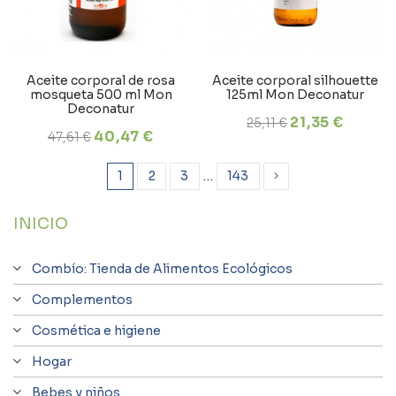
Aceite corporal de rosa
Aceite corporal silhouette
mosqueta 500 ml Mon
125ml Mon Deconatur
Deconatur
21,35 €
25,11 €
40,47 €
47,61 €
1
2
3
…
143
INICIO
Combío: Tienda de Alimentos Ecológicos
Complementos
Cosmética e higiene
Hogar
Bebes y niños