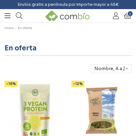
Envíos gratis a península por importe mayor a 45€
0
Inicio
En oferta
En oferta
Nombre, A a Z
-16%
-12%