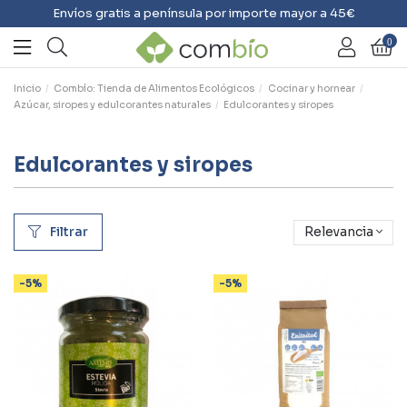
Envíos gratis a península por importe mayor a 45€
0
Inicio
Combío: Tienda de Alimentos Ecológicos
Cocinar y hornear
Azúcar, siropes y edulcorantes naturales
Edulcorantes y siropes
Edulcorantes y siropes
Filtrar
Relevancia
-5%
-5%