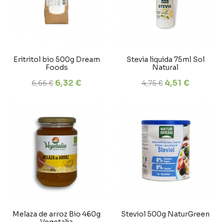
Eritritol bio 500g Dream
Stevia liquida 75ml Sol
Foods
Natural
6,32 €
4,51 €
6,66 €
4,75 €
Melaza de arroz Bio 460g
Steviol 500g NaturGreen
Vegetalia