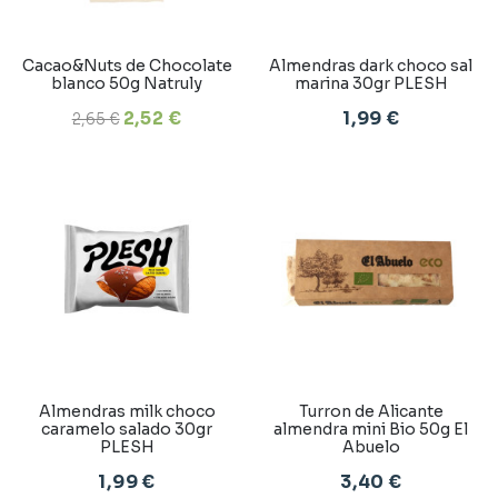
Cacao&Nuts de Chocolate
Almendras dark choco sal
blanco 50g Natruly
marina 30gr PLESH
2,52 €
1,99 €
2,65 €
Almendras milk choco
Turron de Alicante
caramelo salado 30gr
almendra mini Bio 50g El
PLESH
Abuelo
1,99 €
3,40 €