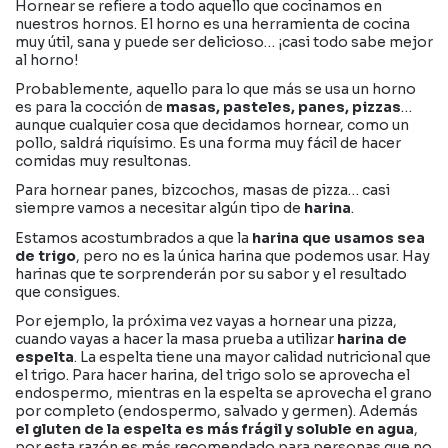
Hornear se refiere a todo aquello que cocinamos en
nuestros hornos. El horno es una herramienta de cocina
muy útil, sana y puede ser delicioso… ¡casi todo sabe mejor
al horno!
Probablemente, aquello para lo que más se usa un horno
es para la cocción de
masas, pasteles, panes, pizzas
…
aunque cualquier cosa que decidamos hornear, como un
pollo, saldrá riquísimo. Es una forma muy fácil de hacer
comidas muy resultonas.
Para hornear panes, bizcochos, masas de pizza… casi
siempre vamos a necesitar algún tipo de
harina
.
Estamos acostumbrados a que la
harina que usamos sea
de trigo
, pero no es la única harina que podemos usar. Hay
harinas que te sorprenderán por su sabor y el resultado
que consigues.
Por ejemplo, la próxima vez vayas a hornear una pizza,
cuando vayas a hacer la masa prueba a utilizar
harina de
espelta
. La espelta tiene una mayor calidad nutricional que
el trigo. Para hacer harina, del trigo solo se aprovecha el
endospermo, mientras en la espelta se aprovecha el grano
por completo (endospermo, salvado y germen). Además
el gluten de la espelta es más frágil y soluble en agua
,
por esta razón es más recomendado para personas que no