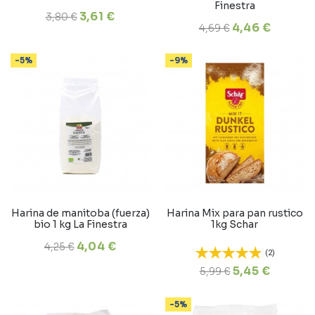
Finestra
3,61 €
3,80 €
4,46 €
4,69 €
-5%
-9%
Harina de manitoba (fuerza)
Harina Mix para pan rustico
bio 1 kg La Finestra
1kg Schar
4,04 €
4,25 €
(2)
5,45 €
5,99 €
-5%