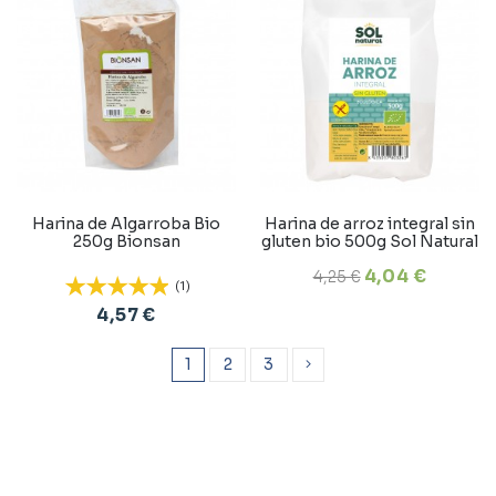
Harina de Algarroba Bio
Harina de arroz integral sin
250g Bionsan
gluten bio 500g Sol Natural
4,04 €
4,25 €
(1)
4,57 €
1
2
3