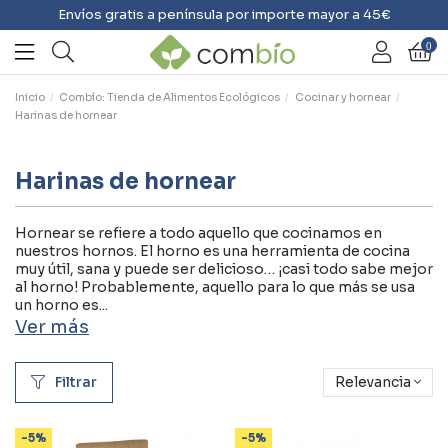
Envíos gratis a península por importe mayor a 45€
0
Inicio
Combío: Tienda de Alimentos Ecológicos
Cocinar y hornear
Harinas de hornear
Harinas de hornear
Hornear se refiere a todo aquello que cocinamos en
nuestros hornos. El horno es una herramienta de cocina
muy útil, sana y puede ser delicioso… ¡casi todo sabe mejor
al horno! Probablemente, aquello para lo que más se usa
un horno es...
Ver más
Filtrar
Relevancia
-5%
-5%