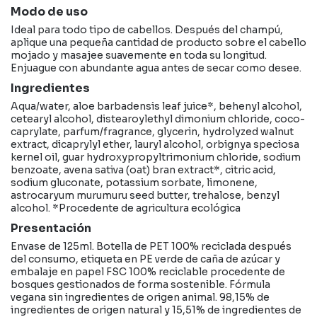
Modo de uso
Ideal para todo tipo de cabellos. Después del champú,
aplique una pequeña cantidad de producto sobre el cabello
mojado y masajee suavemente en toda su longitud.
Enjuague con abundante agua antes de secar como desee.
Ingredientes
Aqua/water, aloe barbadensis leaf juice*, behenyl alcohol,
cetearyl alcohol, distearoylethyl dimonium chloride, coco-
caprylate, parfum/fragrance, glycerin, hydrolyzed walnut
extract, dicaprylyl ether, lauryl alcohol, orbignya speciosa
kernel oil, guar hydroxypropyltrimonium chloride, sodium
benzoate, avena sativa (oat) bran extract*, citric acid,
sodium gluconate, potassium sorbate, limonene,
astrocaryum murumuru seed butter, trehalose, benzyl
alcohol. *Procedente de agricultura ecológica
Presentación
Envase de 125ml. Botella de PET 100% reciclada después
del consumo, etiqueta en PE verde de caña de azúcar y
embalaje en papel FSC 100% reciclable procedente de
bosques gestionados de forma sostenible. Fórmula
vegana sin ingredientes de origen animal. 98,15% de
ingredientes de origen natural y 15,51% de ingredientes de