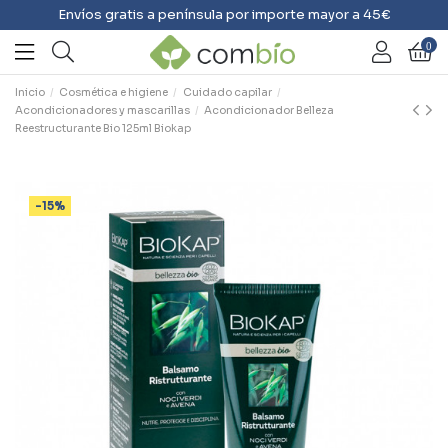
Envíos gratis a península por importe mayor a 45€
0
Inicio
Cosmética e higiene
Cuidado capilar
Acondicionadores y mascarillas
Acondicionador Belleza
Reestructurante Bio 125ml Biokap
-15%