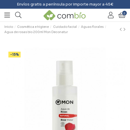
Envíos gratis a península por importe mayor a 45€
0
Inicio
Cosmética e higiene
Cuidado facial
Aguas florales
Agua de rosas bio 200ml Mon Deconatur
-15%