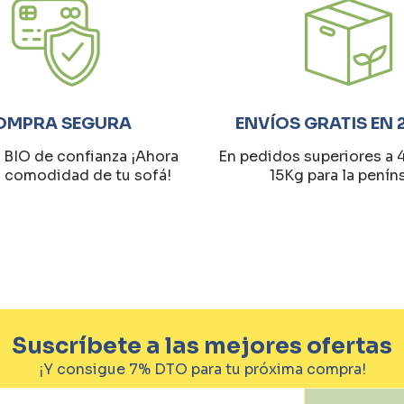
OMPRA SEGURA
ENVÍOS GRATIS EN 
 BIO de confianza ¡Ahora
En pedidos superiores a 
a comodidad de tu sofá!
15Kg para la penín
Suscríbete a las mejores ofertas
¡Y consigue 7% DTO para tu próxima compra!