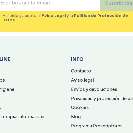
Suscribirse
He leído y acepto el
Aviso Legal
y la
Política de Protección de
Datos
.
LINE
INFO
Contacto
os
Aviso legal
higiene
Envíos y devoluciones
Privacidad y protección de d
s
Cookies
 terapias alternativas
Blog
Programa Prescriptores