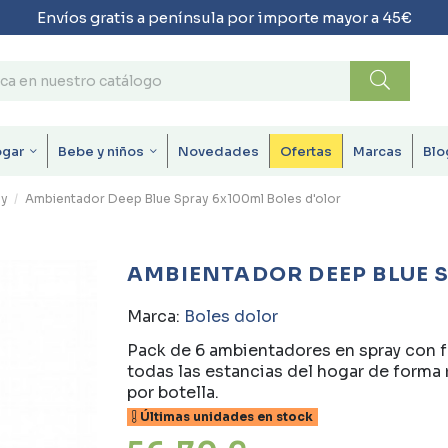
Envíos gratis a península por importe mayor a 45€
ogar
Bebe y niños
Novedades
Ofertas
Marcas
Blo
ay
Ambientador Deep Blue Spray 6x100ml Boles d'olor
AMBIENTADOR DEEP BLUE 
Marca:
Boles dolor
Pack de 6 ambientadores en spray con 
todas las estancias del hogar de forma 
por botella.
Últimas unidades en stock