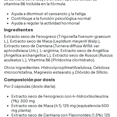
vitamina B6 incluida en la fórmula:
Ayuda a disminuir el cansancio y la fatiga
Contribuye a la función psicológica normal
Ayuda a regular la actividad hormonal
Ingredientes
Extracto seco de Fenogreco (Trigonella foenum-graecum
L.), Extracto seco de Maca (Lepidium meyenii Walp.),
Extracto seco de Damiana (Turnera diffusa Willd. var.
aphrodisiaca Urb.), L-arginina, Extracto seco de Angélica
(Angelica archangelica L.), Extracto seco de Ruscus (Ruscus
aculeatus L.), Vitamina B6 (Piridoxina clorhidrato).
Otros ingredientes: Hidroxipropilmetilcelulosa, Celulosa
microcristalina, Magnesio estearato y Dióxido de Silicio.
Composición por dosis
Por 2 cápsulas (dosis diaria):
Extracto seco de Fenogreco con 4-hidroxiisoleucina
(1%): 300 mg
Extracto seco de Maca (4:1): 125 mg (equivalencia 500
mg planta)
Extracto seco de Damiana con Flavonoides (1,5%): 125