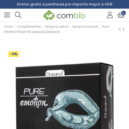
Envíos gratis a península por importe mayor a 45€
0
Inicio
Complementos
Apoya tu salud
Apoyo hormonal
Pure
Emotion Mujer 60 cápsulas Drasanvi
-5%