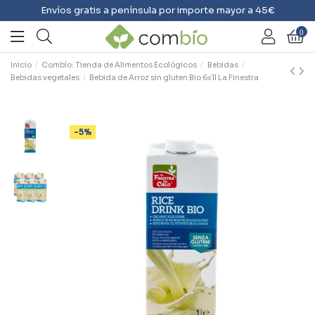
Envíos gratis a península por importe mayor a 45€
0
Inicio
Combío: Tienda de Alimentos Ecológicos
Bebidas
Bebidas vegetales
Bebida de Arroz sin gluten Bio 6x1l La Finestra
-5%