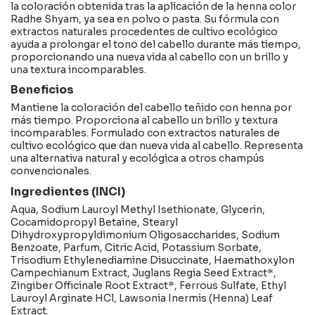
la coloración obtenida tras la aplicación de la henna color
Radhe Shyam, ya sea en polvo o pasta. Su fórmula con
extractos naturales procedentes de cultivo ecológico
ayuda a prolongar el tono del cabello durante más tiempo,
proporcionando una nueva vida al cabello con un brillo y
una textura incomparables.
Beneficios
Mantiene la coloración del cabello teñido con henna por
más tiempo. Proporciona al cabello un brillo y textura
incomparables. Formulado con extractos naturales de
cultivo ecológico que dan nueva vida al cabello. Representa
una alternativa natural y ecológica a otros champús
convencionales.
Ingredientes (INCI)
Aqua, Sodium Lauroyl Methyl Isethionate, Glycerin,
Cocamidopropyl Betaine, Stearyl
Dihydroxypropyldimonium Oligosaccharides, Sodium
Benzoate, Parfum, Citric Acid, Potassium Sorbate,
Trisodium Ethylenediamine Disuccinate, Haemathoxylon
Campechianum Extract, Juglans Regia Seed Extract*,
Zingiber Officinale Root Extract*, Ferrous Sulfate, Ethyl
Lauroyl Arginate HCl, Lawsonia Inermis (Henna) Leaf
Extract.