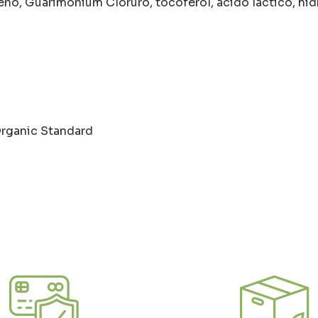
no, Guarimonium Cloruro, tocoferol, ácido láctico, hidr
rganic Standard