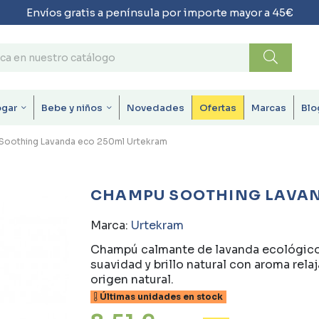
Envíos gratis a península por importe mayor a 45€
ogar
Bebe y niños
Novedades
Ofertas
Marcas
Blo
oothing Lavanda eco 250ml Urtekram
CHAMPU SOOTHING LAVAN
Marca:
Urtekram
Champú calmante de lavanda ecológico 
suavidad y brillo natural con aroma re
origen natural.
Últimas unidades en stock