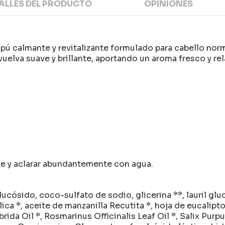
ALLES DEL PRODUCTO
OPINIONES
 calmante y revitalizante formulado para cabello norma
 vuelva suave y brillante, aportando un aroma fresco y re
e y aclarar abundantemente con agua.
cósido, coco-sulfato de sodio, glicerina **, lauril gluc
lica *, aceite de manzanilla Recutita *, hoja de eucalipt
rida Oil *, Rosmarinus Officinalis Leaf Oil *, Salix Purp