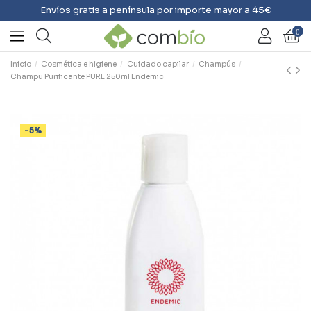
Envíos gratis a península por importe mayor a 45€
0
Inicio
Cosmética e higiene
Cuidado capilar
Champús
Champu Purificante PURE 250ml Endemic
-5%