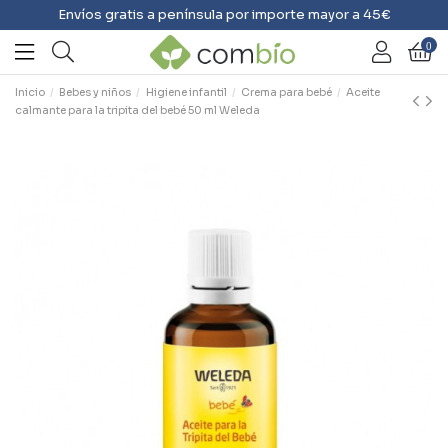
Envíos gratis a península por importe mayor a 45€
0
Inicio
Bebes y niños
Higiene infantil
Crema para bebé
Aceite
calmante para la tripita del bebé 50 ml Weleda