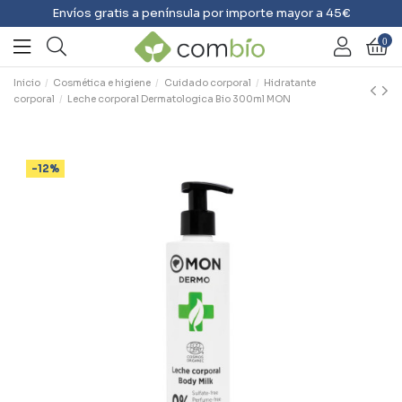
Envíos gratis a península por importe mayor a 45€
0
Inicio
Cosmética e higiene
Cuidado corporal
Hidratante
corporal
Leche corporal Dermatologica Bio 300ml MON
-12%