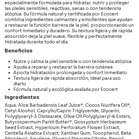
especialmente formulada para hidratar, nutrir y proteger
las pieles sensibles, reactivas, secas o con tendencia
atópica. Su fórmula natural y certificada por Ecocert
combina ingredientes calmantes y emolientes que ayudan
a restaurar la función barrera de la piel, proporcionando un
confort inmediato y duradero. Su textura ligera y de rápida
absorción deja la piel suave, flexible y perfectamente
hidratada durante todo el día.
Beneficios
Nutre y calma la piel sensible o con tendencia atópica
Ayuda a reparar y restaurar la barrera cutánea
Aporta hidratación prolongada y confort inmediato
Textura ligera de rápida absorción, ideal para uso
diario
Fórmula natural y ecológica avalada por Ecocert
Ingredientes
Aqua, Aloe Barbadensis Leaf Juice*, Cocos Nucifera Oil*,
Cetyl Alcohol, Caprylic/Capric Triglyceride, Glycerin,
Polyglyceryl-3 Distearate, Olive Oil Polyglyceryl-6 Esters,
Butyrospermum Parkii Butter*, Gossypium Herbaceum
Seed Extract, Hypericum Perforatum Flower Extract,
Centella Asiatica Extract, Xanthan Gum, Tocopherol, Beta
Sitosterol, Squalene, Glyceryl Stearate Citrate, Benzyl