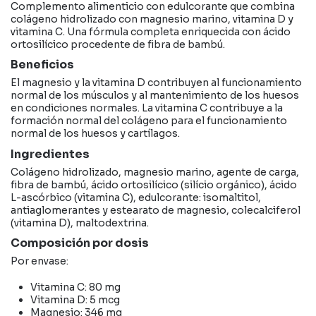
Complemento alimenticio con edulcorante que combina
colágeno hidrolizado con magnesio marino, vitamina D y
vitamina C. Una fórmula completa enriquecida con ácido
ortosilícico procedente de fibra de bambú.
Beneficios
El magnesio y la vitamina D contribuyen al funcionamiento
normal de los músculos y al mantenimiento de los huesos
en condiciones normales. La vitamina C contribuye a la
formación normal del colágeno para el funcionamiento
normal de los huesos y cartílagos.
Ingredientes
Colágeno hidrolizado, magnesio marino, agente de carga,
fibra de bambú, ácido ortosilícico (silício orgánico), ácido
L-ascórbico (vitamina C), edulcorante: isomaltitol,
antiaglomerantes y estearato de magnesio, colecalciferol
(vitamina D), maltodextrina.
Composición por dosis
Por envase:
Vitamina C: 80 mg
Vitamina D: 5 mcg
Magnesio: 346 mg