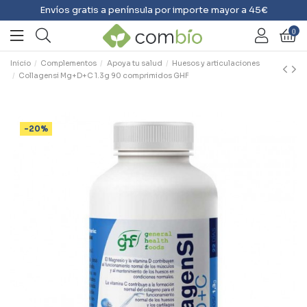
Envíos gratis a península por importe mayor a 45€
0
Inicio
Complementos
Apoya tu salud
Huesos y articulaciones
Collagensi Mg+D+C 1.3g 90 comprimidos GHF
-20%