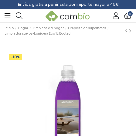
Envíos gratis a península por importe mayor a 45€
0
Inicio
Hogar
Limpieza del hogar
Limpieza de superficies
Limpiador suelos-Lonicera Eco 1L Ecotech
-10%