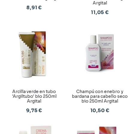
Argital
8,91 €
11,05 €
Arcilla verde en tubo
Champú con enebro y
'Argiltubo' bio 250ml
bardana para cabello seco
Argital
bio 250ml Argital
9,75 €
10,50 €