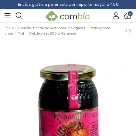
Envíos gratis a península por importe mayor a 45€
0
Inicio
Combío: Tienda de Alimentos Ecológicos
Mieles y para
untar
Miel
Miel de brezo 500 g Hispamiel