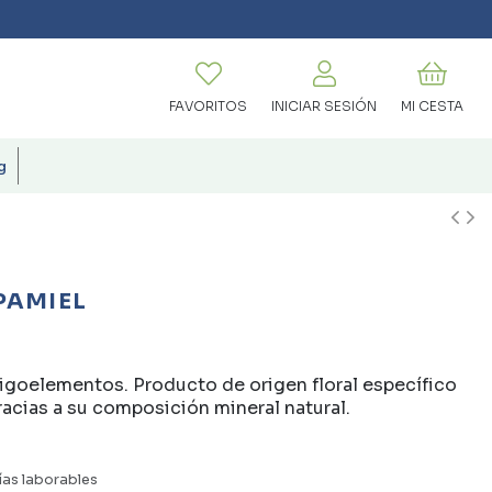
FAVORITOS
INICIAR SESIÓN
MI CESTA
g
PAMIEL
oligoelementos. Producto de origen floral específico
racias a su composición mineral natural.
ías laborables