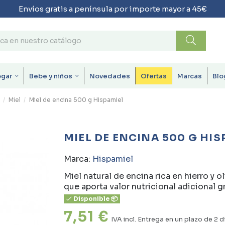
Envíos gratis a península por importe mayor a 45€
ogar
Bebe y niños
Novedades
Ofertas
Marcas
Blo
Miel
Miel de encina 500 g Hispamiel
MIEL DE ENCINA 500 G HIS
Marca:
Hispamiel
Miel natural de encina rica en hierro y 
que aporta valor nutricional adicional g
Disponible 📦
7,51 €
IVA incl.
Entrega en un plazo de 2 d