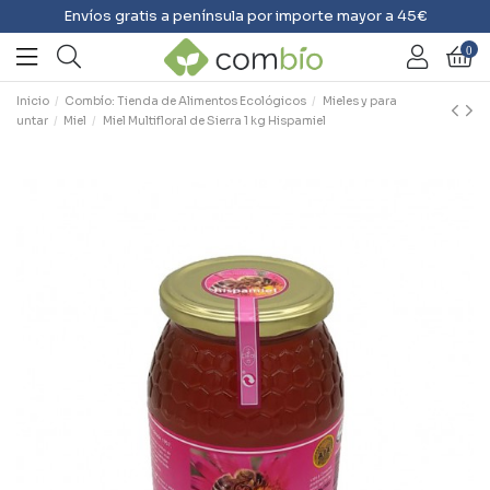
Envíos gratis a península por importe mayor a 45€
0
Inicio
Combío: Tienda de Alimentos Ecológicos
Mieles y para
untar
Miel
Miel Multifloral de Sierra 1 kg Hispamiel