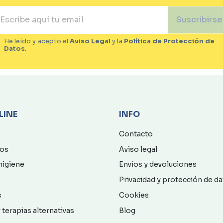
Suscribirse
He leído y acepto el
Aviso Legal
y la
Política de Protección de
Datos
.
LINE
INFO
Contacto
os
Aviso legal
higiene
Envíos y devoluciones
Privacidad y protección de d
s
Cookies
 terapias alternativas
Blog