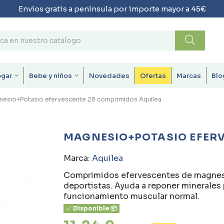
Envíos gratis a península por importe mayor a 45€
ogar
Bebe y niños
Novedades
Ofertas
Marcas
Blo
nesio+Potasio efervescente 28 comprimidos Aquilea
MAGNESIO+POTASIO EFERV
Marca:
Aquilea
Comprimidos efervescentes de magnesi
deportistas. Ayuda a reponer minerales 
funcionamiento muscular normal.
Disponible 📦