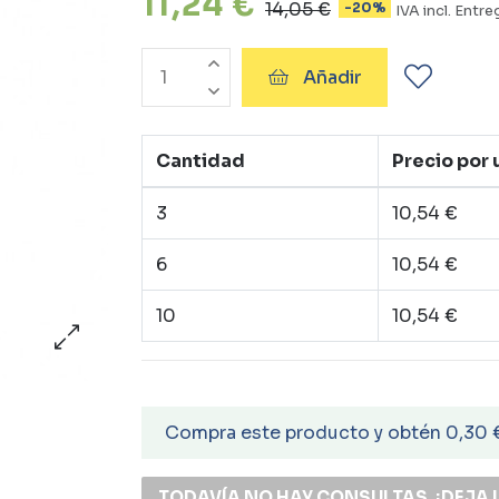
11,24 €
14,05 €
-20%
IVA incl.
Entreg
Añadir
Cantidad
Precio por
3
10,54 €
6
10,54 €
10
10,54 €
Compra este producto y obtén 0,30 
TODAVÍA NO HAY CONSULTAS, ¡DEJA 