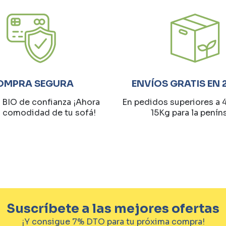
OMPRA SEGURA
ENVÍOS GRATIS EN 
 BIO de confianza ¡Ahora
En pedidos superiores a 
a comodidad de tu sofá!
15Kg para la penín
Suscríbete a las mejores ofertas
¡Y consigue 7% DTO para tu próxima compra!