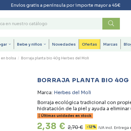
Envíos gratis a península por importe mayor a 45€
ogar
Bebe y niños
Novedades
Ofertas
Marcas
Blo
 en bolsa
Borraja planta bio 40g Herbes del Moli
BORRAJA PLANTA BIO 40G 
Marca:
Herbes del Moli
Borraja ecológica tradicional con propie
hidratación de la piel y ayuda a eliminar
Últimas unidades en stock
2,38 €
2,70 €
-12%
IVA incl.
Entrega 