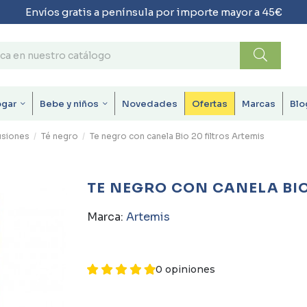
Envíos gratis a península por importe mayor a 45€
ogar
Bebe y niños
Novedades
Ofertas
Marcas
Blo
fusiones
Té negro
Te negro con canela Bio 20 filtros Artemis
TE NEGRO CON CANELA BIO
Marca:
Artemis
0 opiniones