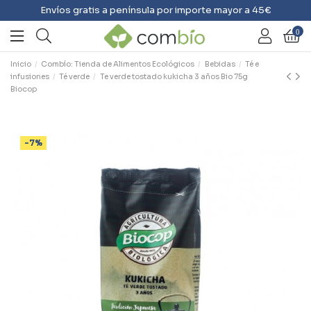
Envíos gratis a península por importe mayor a 45€
0
Inicio
Combío: Tienda de Alimentos Ecológicos
Bebidas
Té e
infusiones
Té verde
Te verde tostado kukicha 3 años Bio 75g
Biocop
-7%