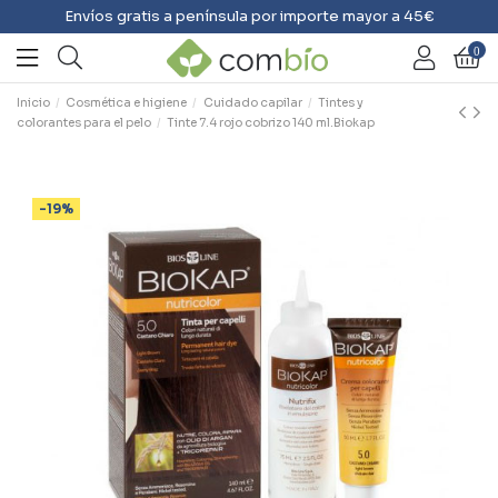
Envíos gratis a península por importe mayor a 45€
0
Inicio
Cosmética e higiene
Cuidado capilar
Tintes y
colorantes para el pelo
Tinte 7.4 rojo cobrizo 140 ml.Biokap
-19%