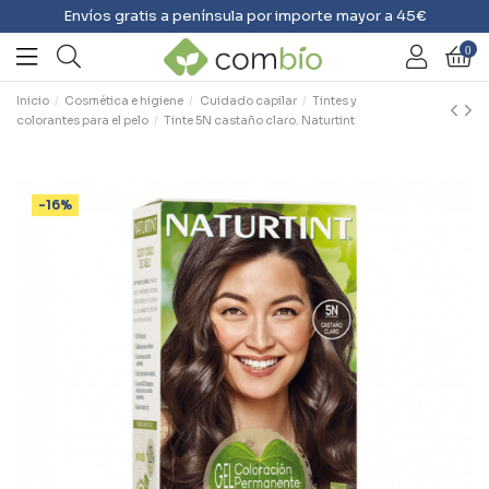
Envíos gratis a península por importe mayor a 45€
0
Inicio
Cosmética e higiene
Cuidado capilar
Tintes y
colorantes para el pelo
Tinte 5N castaño claro. Naturtint
-16%