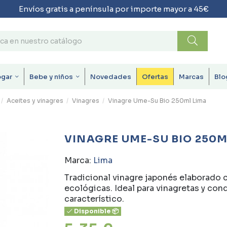
Envíos gratis a península por importe mayor a 45€
ogar
Bebe y niños
Novedades
Ofertas
Marcas
Blo
Aceites y vinagres
Vinagres
Vinagre Ume-Su Bio 250ml Lima
VINAGRE UME-SU BIO 250M
Marca:
Lima
Tradicional vinagre japonés elaborado 
ecológicas. Ideal para vinagretas y co
característico.
Disponible 📦