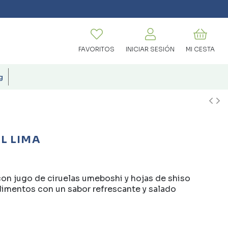
FAVORITOS
INICIAR SESIÓN
MI CESTA
g
L LIMA
con jugo de ciruelas umeboshi y hojas de shiso
ndimentos con un sabor refrescante y salado