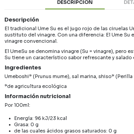
DESCRIPCIÓN
DET
Descripción
El tradicional Ume Su es el jugo rojo de las ciruelas
sustituto del vinagre. Con una diferencia: El Ume Su 
vinagre convencional.
El UmeSu se denomina vinagre (Su = vinagre), pero est
Su tiene un característico sabor refrescante y salado 
Ingredientes
Umeboshi* (Prunus mume), sal marina, shiso* (Perilla 
*de agricultura ecológica
Información nutricional
Por 100ml:
Energía: 96 kJ/23 kcal
Grasa: 0 g
de las cuales ácidos grasos saturados: 0 g