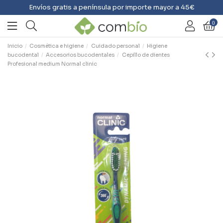
Envíos gratis a península por importe mayor a 45€
0
Inicio
Cosmética e higiene
Cuidado personal
Higiene
bucodental
Accesorios bucodentales
Cepillo de dientes
Profesional medium Normal clinic