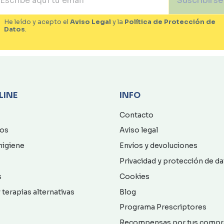
Suscribirse
He leído y acepto el
Aviso Legal
y la
Política de Protección de
Datos
.
LINE
INFO
Contacto
os
Aviso legal
higiene
Envíos y devoluciones
Privacidad y protección de d
s
Cookies
 terapias alternativas
Blog
Programa Prescriptores
Recompensas por tus compr