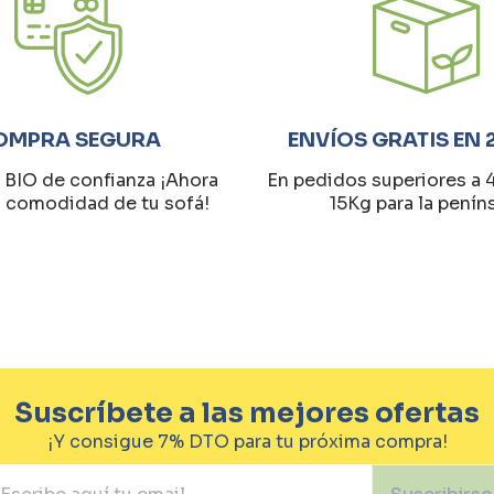
OMPRA SEGURA
ENVÍOS GRATIS EN 
 BIO de confianza ¡Ahora
En pedidos superiores a 
a comodidad de tu sofá!
15Kg para la penín
Suscríbete a las mejores ofertas
¡Y consigue 7% DTO para tu próxima compra!