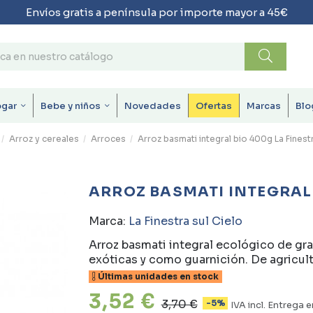
Envíos gratis a península por importe mayor a 45€
ogar
Bebe y niños
Novedades
Ofertas
Marcas
Blo
Arroz y cereales
Arroces
Arroz basmati integral bio 400g La Finest
ARROZ BASMATI INTEGRAL 
Marca:
La Finestra sul Cielo
Arroz basmati integral ecológico de gra
exóticas y como guarnición. De agricult
Últimas unidades en stock
3,52 €
3,70 €
-5%
IVA incl.
Entrega e