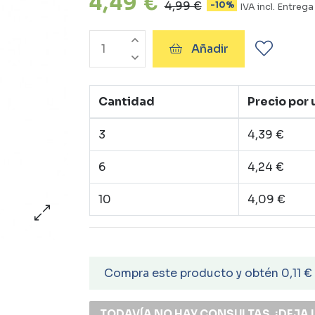
4,49 €
4,99 €
-10%
IVA incl.
Entrega 
Añadir
Cantidad
Precio por
3
4,39 €
6
4,24 €
10
4,09 €
Compra este producto y obtén 0,11 €
TODAVÍA NO HAY CONSULTAS, ¡DEJA 