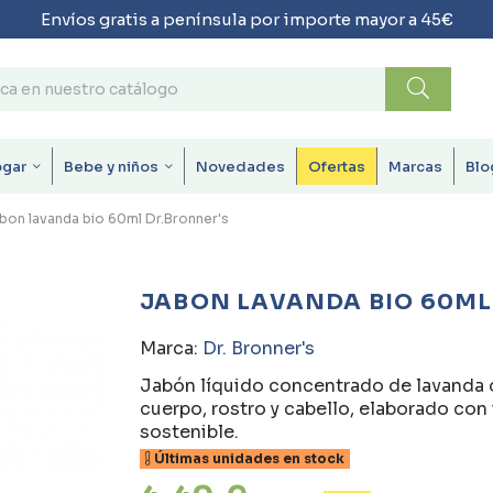
Envíos gratis a península por importe mayor a 45€
ogar
Bebe y niños
Novedades
Ofertas
Marcas
Blo
bon lavanda bio 60ml Dr.Bronner's
JABON LAVANDA BIO 60ML
Marca:
Dr. Bronner's
Jabón líquido concentrado de lavanda o
cuerpo, rostro y cabello, elaborado con
sostenible.
Últimas unidades en stock