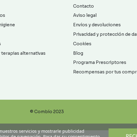
Contacto
os
Aviso legal
higiene
Envíos y devoluciones
Privacidad y protección de d
s
Cookies
 terapias alternativas
Blog
Programa Prescriptores
Recompensas por tus compr
© Combío 2023
 nuestros servicios y mostrarle publicidad
REC
ábitos de navegación. Para dar su consentimiento