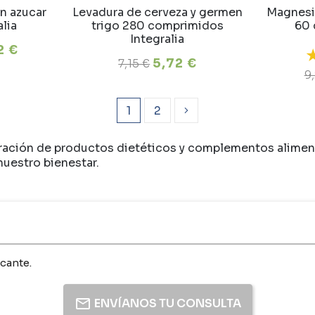
in azucar
Levadura de cerveza y germen
Magnesio
lia
trigo 280 comprimidos
60 
Integralia
2 €
5,72 €
7,15 €
9
1
2
oración de productos dietéticos y complementos aliment
nuestro bienestar.
cante.
ENVÍANOS TU CONSULTA