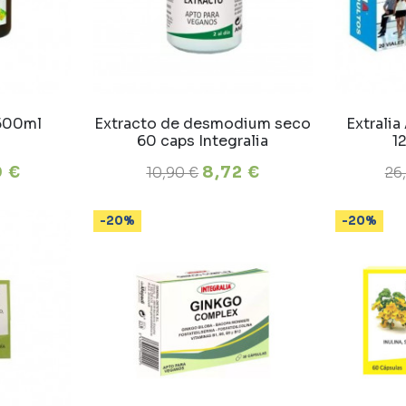
 500ml
Extracto de desmodium seco
Extralia
60 caps Integralia
1
0 €
8,72 €
10,90 €
26
-20%
-20%