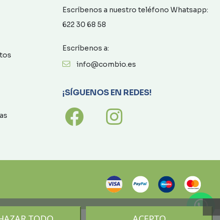
Escríbenos a nuestro teléfono Whatsapp:
622 30 68 58
Escríbenos a:
atos
info@combio.es
¡SÍGUENOS EN REDES!
as
HAZAR TODO
ACEPTO