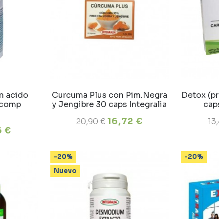
n acido
Curcuma Plus con Pim.Negra
Detox (p
 comp
y Jengibre 30 caps Integralia
caps
16,72 €
20,90 €
13
6 €
-20%
-20%
Nuevo