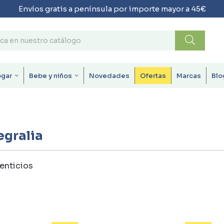
Envíos gratis a península por importe mayor a 45€
ogar
Bebe y niños
Novedades
Ofertas
Marcas
Blo
egralia
enticios