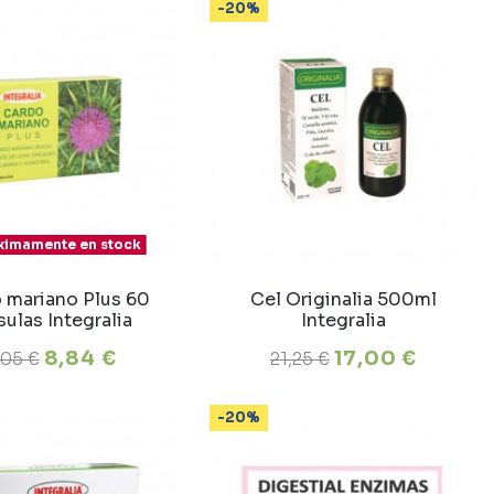
-20%
ximamente en stock
 mariano Plus 60
Cel Originalia 500ml
ulas Integralia
Integralia
8,84 €
17,00 €
,05 €
21,25 €
-20%