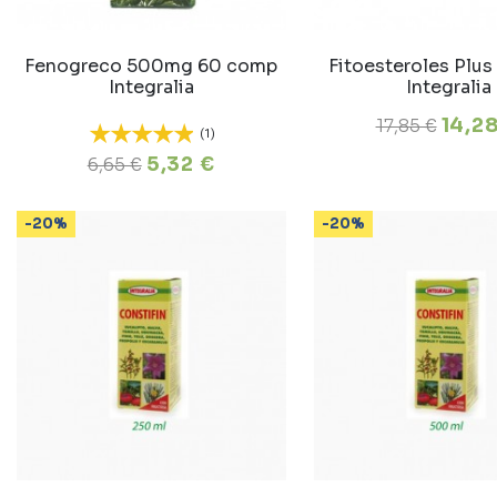
Fenogreco 500mg 60 comp
Fitoesteroles Plus
Integralia
Integralia
14,2
17,85 €
(1)
5,32 €
6,65 €
-20%
-20%