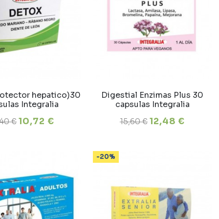
rotector hepatico)30
Digestial Enzimas Plus 30
ulas Integralia
capsulas Integralia
10,72 €
12,48 €
,40 €
15,60 €
-20%