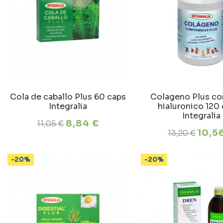
Cola de caballo Plus 60 caps
Colageno Plus co
Integralia
hialuronico 120
Integralia
8,84 €
11,05 €
10,5
13,20 €
-20%
-20%