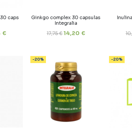
 30 caps
Ginkgo complex 30 capsulas
Inulin
Integralia
8 €
14,20 €
17,75 €
10
-20%
-20%