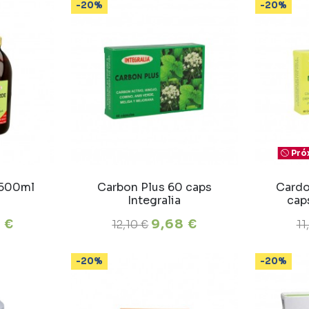
-20%
-20%
Pró
 500ml
Carbon Plus 60 caps
Cardo
Integralia
caps
6 €
9,68 €
12,10 €
11
-20%
-20%