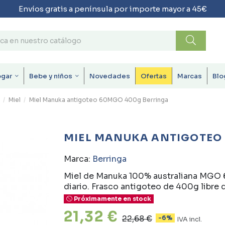
Envíos gratis a península por importe mayor a 45€
ogar
Bebe y niños
Novedades
Ofertas
Marcas
Blo
Miel
Miel Manuka antigoteo 60MGO 400g Berringa
MIEL MANUKA ANTIGOTEO
Marca:
Berringa
Miel de Manuka 100% australiana MGO 60
diario. Frasco antigoteo de 400g libre de
Próximamente en stock
21,32 €
22,68 €
-6%
IVA incl.