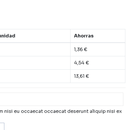
 unidad
Ahorras
1,36 €
4,54 €
13,61 €
m nisi eu occaecat occaecat deserunt aliquip nisi ex