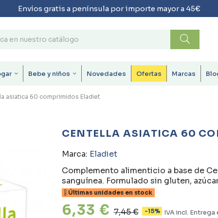
Envíos gratis a península por importe mayor a 45€
ogar
Bebe y niños
Novedades
Ofertas
Marcas
Blo
la asiatica 60 comprimidos Eladiet
CENTELLA ASIATICA 60 C
Marca:
Eladiet
Complemento alimenticio a base de Cent
sanguínea. Formulado sin gluten, azúca
Últimas unidades en stock
6,33 €
7,45 €
-15%
IVA incl.
Entrega 